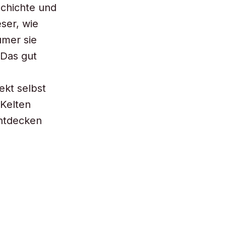
schichte und
ser, wie
ümer sie
 Das gut
ekt selbst
 Kelten
entdecken