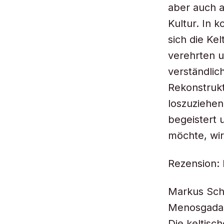
aber auch a
Kultur. In 
sich die Ke
verehrten u
verständlic
Rekonstrukt
loszuziehen
begeistert 
möchte, wir
Rezension: 
Markus Sc
Menosgada
Die keltisc