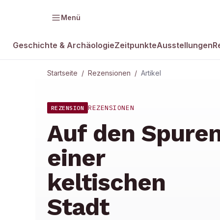
Menü
Geschichte & Archäologie
Zeitpunkte
Ausstellungen
R
Startseite
/
Rezensionen
/
Artikel
REZENSIONEN
REZENSION
Auf den Spure
einer
keltischen
Stadt