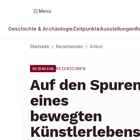
Menü
Geschichte & Archäologie
Zeitpunkte
Ausstellungen
R
Startseite
/
Rezensionen
/
Artikel
REZENSIONEN
REZENSION
Auf den Spure
eines
bewegten
Künstlerleben