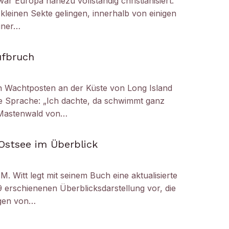
ar Europa nahezu vollständig christianisiert.
kleinen Sekte gelingen, innerhalb von einigen
iner…
ufbruch
 Wachtposten an der Küste von Long Island
die Sprache: „Ich dachte, da schwimmt ganz
r Mastenwald von…
Ostsee im Überblick
M. Witt legt mit seinem Buch eine aktualisierte
 erschienenen Überblicksdarstellung vor, die
ogen von…