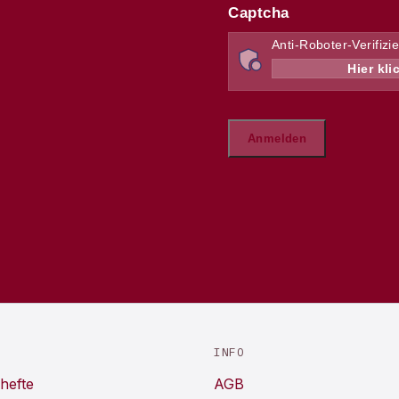
INFO
hefte
AGB