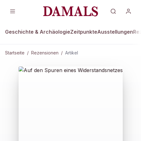
Geschichte & Archäologie
Zeitpunkte
Ausstellungen
Re
Startseite
/
Rezensionen
/
Artikel