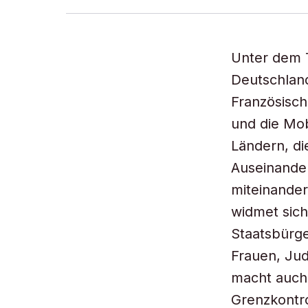
Unter dem T
Deutschland
Französisc
und die Mob
Ländern, d
Auseinander
miteinander
widmet sic
Staatsbürge
Frauen, Jud
macht auch 
Grenzkontro