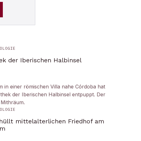
OLOGIE
ek der Iberischen Halbinsel
um in einer römischen Villa nahe Córdoba hat
liothek der Iberischen Halbinsel entpuppt. Der
 Mithräum.
OLOGIE
üllt mittelalterlichen Friedhof am
om