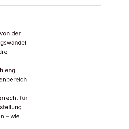
 von der
ngswandel
drei
e
ch eng
menbereich
r
rrecht für
stellung
n – wie