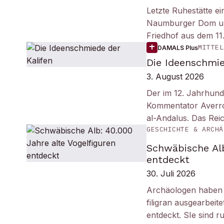
Letzte Ruhestätte e
Naumburger Dom und 
Friedhof aus dem 11
MITTEL
DAMALS Plus
Die Ideenschmie
3. August 2026
Der im 12. Jahrhund
Kommentator Averro
al-Andalus. Das Re
GESCHICHTE & ARCHÄ
Schwäbische Alb
entdeckt
30. Juli 2026
Archäologen haben i
filigran ausgearbei
entdeckt. SIe sind r