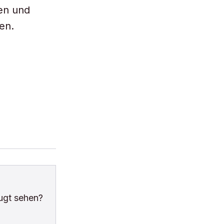
ten und
en.
ugt sehen?