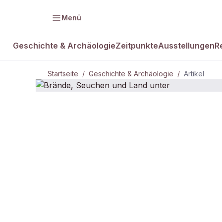
Menü
Geschichte & Archäologie
Zeitpunkte
Ausstellungen
R
Startseite
/
Geschichte & Archäologie
/
Artikel
DAMALS Plus
GESCHICHTE & ARCHÄOLOGIE
Brände, Seu
Land unter