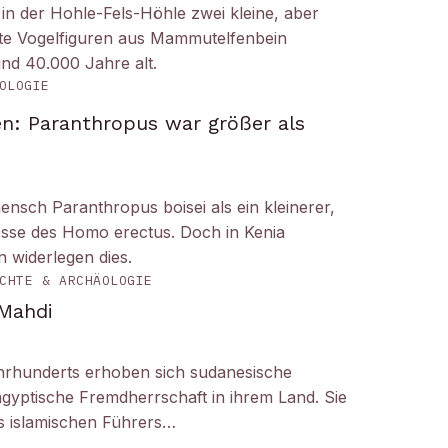
n der Hohle-Fels-Höhle zwei kleine, aber
tete Vogelfiguren aus Mammutelfenbein
und 40.000 Jahre alt.
OLOGIE
n: Paranthropus war größer als
ensch Paranthropus boisei als ein kleinerer,
nosse des Homo erectus. Doch in Kenia
 widerlegen dies.
CHTE & ARCHÄOLOGIE
 Mahdi
hrhunderts erhoben sich sudanesische
gyptische Fremdherrschaft in ihrem Land. Sie
 islamischen Führers…