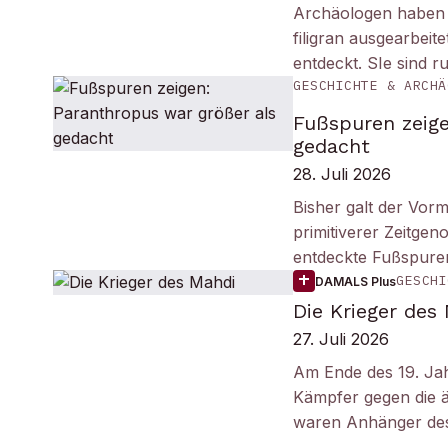
Archäologen haben i
filigran ausgearbei
entdeckt. SIe sind r
GESCHICHTE & ARCHÄ
Fußspuren zeige
gedacht
28. Juli 2026
Bisher galt der Vorm
primitiverer Zeitge
entdeckte Fußspuren
GESCHI
DAMALS Plus
Die Krieger des
27. Juli 2026
Am Ende des 19. Ja
Kämpfer gegen die ä
waren Anhänger des