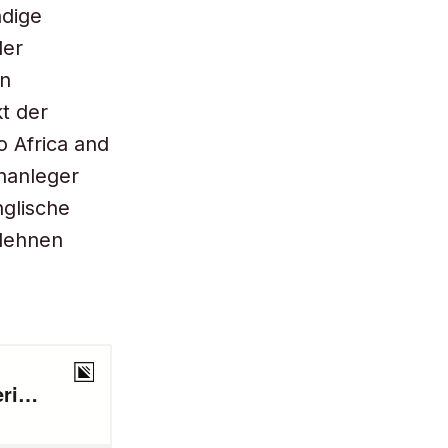
ndige
der
en
t der
 Africa and
inanleger
nglische
blehnen