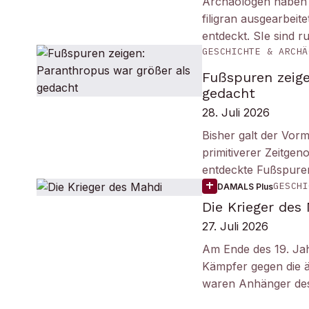
Archäologen haben i
filigran ausgearbei
entdeckt. SIe sind r
GESCHICHTE & ARCHÄ
Fußspuren zeige
gedacht
28. Juli 2026
Bisher galt der Vorm
primitiverer Zeitge
entdeckte Fußspuren
GESCHI
DAMALS Plus
Die Krieger des
27. Juli 2026
Am Ende des 19. Ja
Kämpfer gegen die ä
waren Anhänger des