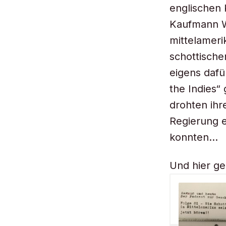
englischen 
Kaufmann Wi
mittelameri
schottische
eigens dafü
the Indies“
drohten ihr
Regierung e
konnten…
Und hier ge