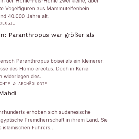
n der Hohle-Fels-Höhle zwei kleine, aber
tete Vogelfiguren aus Mammutelfenbein
und 40.000 Jahre alt.
OLOGIE
n: Paranthropus war größer als
ensch Paranthropus boisei als ein kleinerer,
nosse des Homo erectus. Doch in Kenia
 widerlegen dies.
CHTE & ARCHÄOLOGIE
 Mahdi
hrhunderts erhoben sich sudanesische
gyptische Fremdherrschaft in ihrem Land. Sie
 islamischen Führers…