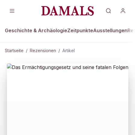
Geschichte & Archäologie
Zeitpunkte
Ausstellungen
Re
Startseite
/
Rezensionen
/
Artikel