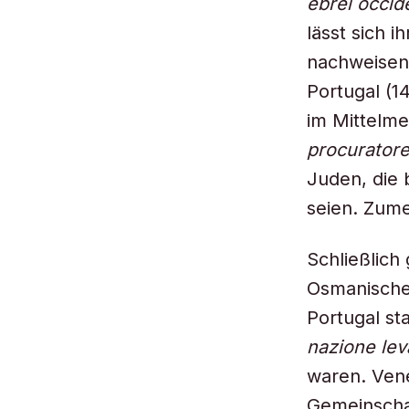
ebrei occide
lässt sich 
nachweisen,
Portugal (1
im Mittelme
procuratore
Juden, die 
seien. Zume
Schließlich
Osmanischen
Portugal s
nazione lev
waren. Vene
Gemeinschaf