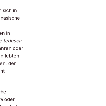
n sich in
enasische
en in
e tedesca
ähren oder
en lebten
en, der
cht
che
ni
oder