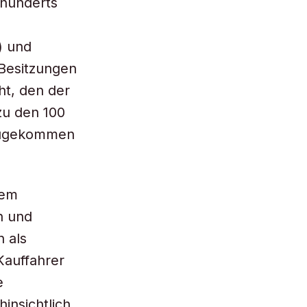
rhunderts
) und
 Besitzungen
ht, den der
zu den 100
nzugekommen
dem
n und
 als
Kauffahrer
e
insichtlich