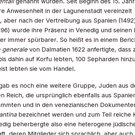
ntali
genannt wurden. Seit Beginn des 15. Jah
ihre Anwesenheit in der Lagunenstadt vereinzelt
 aber nach der Vertreibung aus Spanien (1492
496) wurde ihre Präsenz in Venedig und seinen
er immer spürbarer. So heißt es in einem Beric
 generale
von Dalmatien 1622 anfertigte, dass 
bis dahin auf Korfu lebten, 100 Sepharden hi
ist lebten sie vom Handel.
 gab es noch eine weitere Gruppe, Juden aus 
 Reich, die ursprünglich ebenfalls aus Spanie
tammten und in den venezianischen Dokumenten
antina
bezeichnet werden und zum Teil reiche 
dig beherbergte also eine heterogene jüdisch
t, deren Mitglieder sich sprachlich, aber auch h