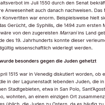
altsverbot im Juli 1550 durch den Senat bekräf
ihre Anwesenheit auch danach nachweisen. Das 
 Konvertiten war enorm. Beispielsweise hielt si
as Gerücht, die Syphilis, die 1494 zum ersten Ma
 wäre von den zugereisten
Marrani
ins Land ge
e des 19. Jahrhunderts konnte dieser verleum
gültig wissenschaftlich widerlegt werden.
 wurde besonders gegen die Juden gehetzt
pril 1515 war in Venedig diskutiert worden, ob e
 die in der Lagunenstadt lebenden Juden, die in
en Stadtgebieten, etwa in San Polo, Sant’Agos
no, wohnten, an einem einzigen Ort zusammenz
es üblich, die Juden zu Ostern, da es häufig zu