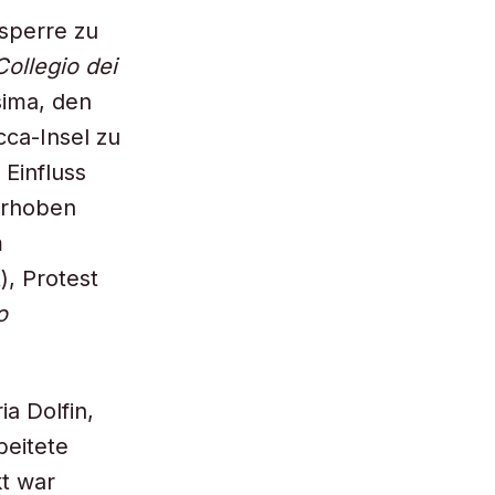
sperre zu
Collegio dei
sima, den
cca-Insel zu
Einfluss
 erhoben
m
, Protest
o
a Dolfin,
beitete
t war