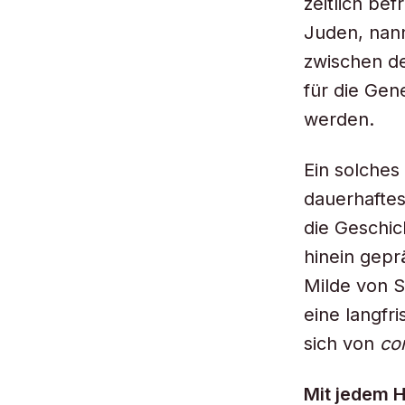
zeitlich be
Juden, nan
zwischen de
für die Ge
werden.
Ein solches
dauerhaftes
die Geschic
hinein gepr
Milde von S
eine langfri
sich von
co
Mit jedem H