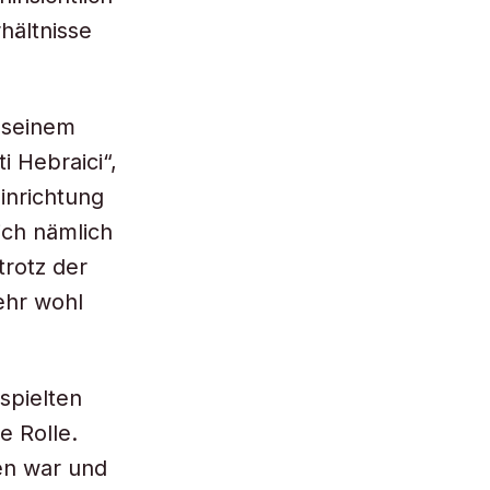
hältnisse
 seinem
i Hebraici“,
Einrichtung
ch nämlich
trotz der
ehr wohl
pielten
e Rolle.
en war und