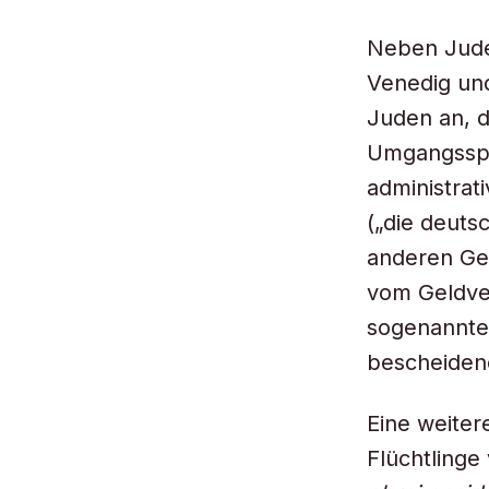
Neben Juden
Venedig un
Juden an, d
Umgangsspr
administrat
(„die deut
anderen Geb
vom Geldver
sogenannt
bescheiden
Eine weite
Flüchtlinge