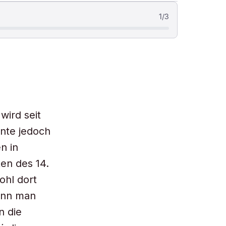
1
/
3
wird seit
ente jedoch
n in
en des 14.
ohl dort
kann man
n die