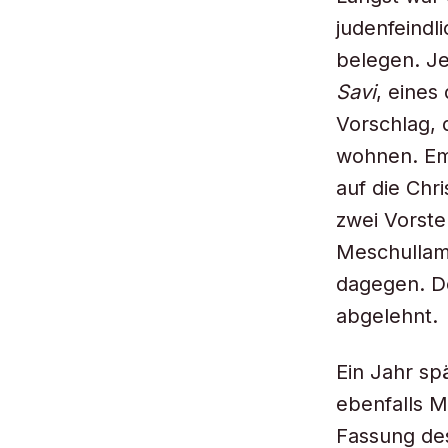
judenfeindl
belegen. Je
Savi
, eines
Vorschlag, 
wohnen. Emo
auf die Chr
zwei Vorst
Meschullam 
dagegen. D
abgelehnt.
Ein Jahr sp
ebenfalls M
Fassung des