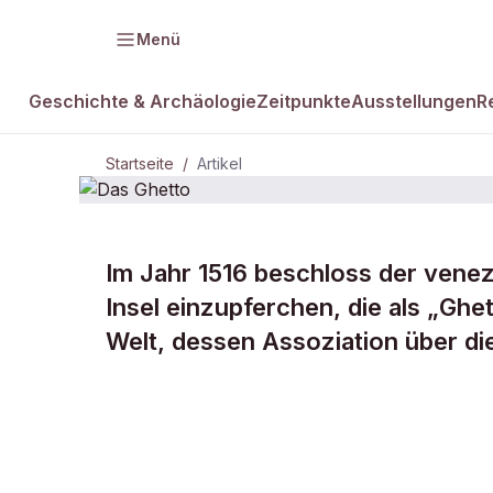
Menü
Geschichte & Archäologie
Zeitpunkte
Ausstellungen
R
Startseite
/
Artikel
Im Jahr 1516 beschloss der venez
DAMALS Plus
Das
Insel einzupferchen, die als „Ghet
Welt, dessen Assoziation über di
Ghetto