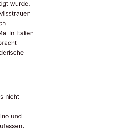
tigt wurde,
Misstrauen
ch
l in Italien
bracht
derische
s nicht
tino und
ufassen.