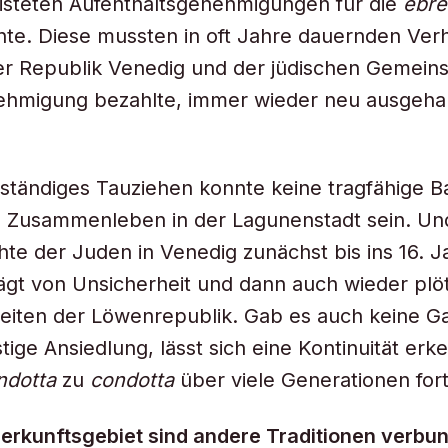
fristeten Aufenthaltsgenehmigungen für die
ebre
nte. Diese mussten in oft Jahre dauernden Ve
r Republik Venedig und der jüdischen Gemeinsc
nehmigung bezahlte, immer wieder neu ausgeha
 ständiges Tauziehen konnte keine tragfähige Ba
 Zusammenleben in der Lagunenstadt sein. Und
hte der Juden in Venedig zunächst bis ins 16. 
ägt von Unsicherheit und dann auch wieder plöt
eiten der Löwenrepublik. Gab es auch keine Ga
stige Ansiedlung, lässt sich eine Kontinuität erk
ndotta
zu
condotta
über viele Generationen fort
erkunftsgebiet sind andere Traditionen verbu