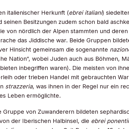
 italienischer Herkunft (
ebrei italiani
) siedelte
d seinen Besitzungen zudem schon bald aschk
ie von nördlich der Alpen stammten und deren
ache das Jiddische war. Beide Gruppen bildet
iver Hinsicht gemeinsam die sogenannte
nazion
sche Nation“, wobei Juden auch aus Böhmen, M
ieten inbegriffen waren). Die meisten von ihn
leih oder trieben Handel mit gebrauchten War
en
strazzeria
, was ihnen in der Regel nur ein re
es Leben ermöglichte.
re Gruppe von Zuwanderern bildeten sephardis
 von der Iberischen Halbinsel, die
ebrei ponenti