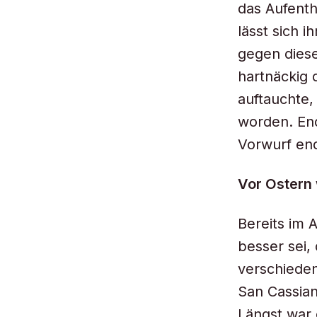
das Aufenth
lässt sich 
gegen diese
hartnäckig d
auftauchte,
worden. End
Vorwurf end
Vor Ostern
Bereits im A
besser sei,
verschieden
San Cassia
Längst war 