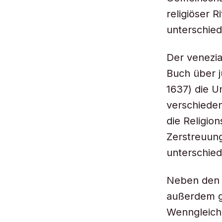
religiöser 
unterschied
Der venezi
Buch über j
1637) die U
verschiede
die Religio
Zerstreuung
unterschied
Neben den 
außerdem ge
Wenngleich