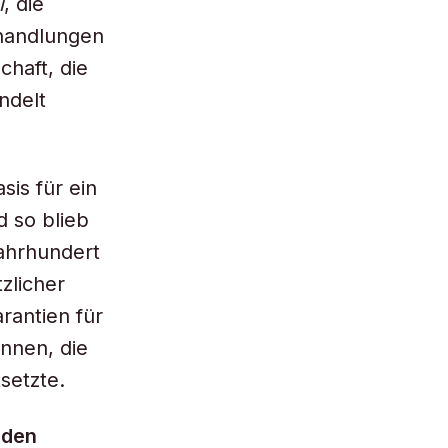
i
, die
rhandlungen
haft, die
ndelt
sis für ein
 so blieb
Jahrhundert
zlicher
rantien für
ennen, die
setzte.
nden