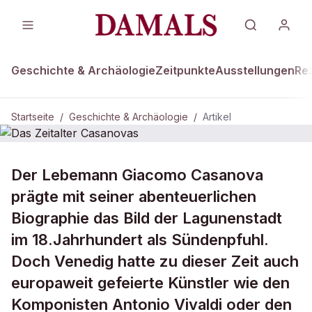
Geschichte & Archäologie
Zeitpunkte
Ausstellungen
Re
Startseite
/
Geschichte & Archäologie
/
Artikel
DAMALS Plus
GESCHICHTE & ARCHÄOLOGIE
Der Lebemann Giacomo Casanova
Das Zeitalter Casanovas
prägte mit seiner abenteuerlichen
Biographie das Bild der Lagunenstadt
im 18.Jahrhundert als Sündenpfuhl.
Doch Venedig hatte zu dieser Zeit auch
europaweit gefeierte Künstler wie den
Komponisten Antonio Vivaldi oder den