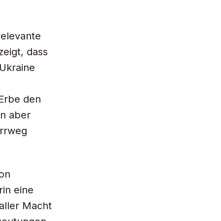
relevante
eigt, dass
 Ukraine
 Erbe den
hn aber
Irrweg
von
in eine
aller Macht