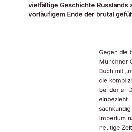
vielfältige Geschichte Russlands
vorläufigem Ende der brutal gefüh
Gegen die b
Münchner Os
Buch mit „mi
die kompliz
bei der er 
einbezieht.
sachkundig 
Imperium na
heutige Zei