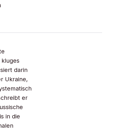
n
te
 kluges
siert darin
r Ukraine,
ystematisch
schreibt er
ussische
s in die
nalen