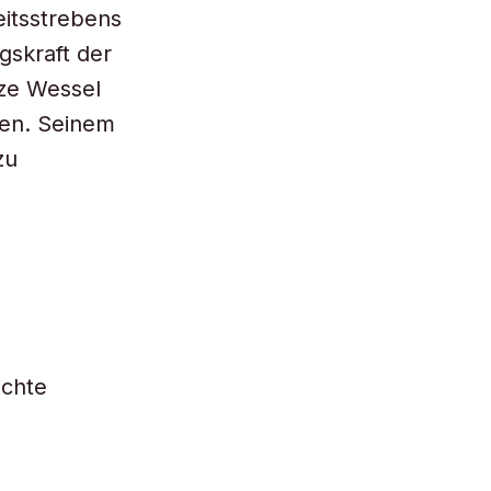
eitsstrebens
gskraft der
lze Wessel
hen. Seinem
zu
ichte