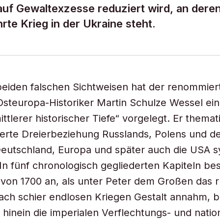
 auf Gewaltexzesse reduziert wird, an dere
rte Krieg in der Ukraine steht.
eiden falschen Sichtweisen hat der renommier
teuropa-Historiker Martin Schulze Wessel ein
ttlerer historischer Tiefe“ vorgelegt. Er themati
ierte Dreierbeziehung Russlands, Polens und de
Deutschland, Europa und später auch die USA s
 In fünf chronologisch gegliederten Kapiteln be
von 1700 an, als unter Peter dem Großen das r
ch schier endlosen Kriegen Gestalt annahm, bi
t hinein die imperialen Verflechtungs- und natio