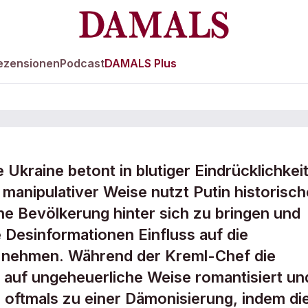
ezensionen
Podcast
DAMALS Plus
 Ukraine betont in blutiger Eindrücklichkei
n der russischen
manipulativer Weise nutzt Putin historisch
ne Bevölkerung hinter sich zu bringen und
 Desinformationen Einfluss auf die
u nehmen. Während der Kreml-Chef die
 auf ungeheuerliche Weise romantisiert un
s oftmals zu einer Dämonisierung, indem di