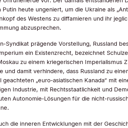
e Unruheherde vor. Der damals entstandenen 
h Putin heute ungeniert, um die Ukraine als „An
kopf des Westens zu diffamieren und ihr jegli
immung abzusprechen.
in-Syndikat prägende Vorstellung, Russland besi
mperium ein Existenzrecht, bezeichnet Schulze
Moskau zu einem kriegerischen Imperialismus Z
e und damit verhindere, dass Russland zu eine
al geachteten „euro-asiatischen Kanada“ mit ein
igen Industrie, mit Rechtsstaatlichkeit und Dem
uten Autonomie-Lösungen für die nicht-russisc
ne.
ch die inneren Entwicklungen mit der Geschic