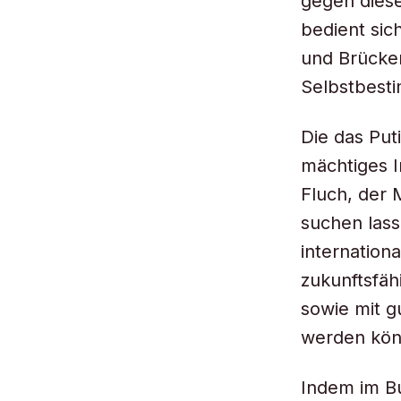
gegen dies
bedient sic
und Brücken
Selbstbest
Die das Put
mächtiges I
Fluch, der 
suchen lass
internation
zukunftsfäh
sowie mit g
werden kön
Indem im Bu