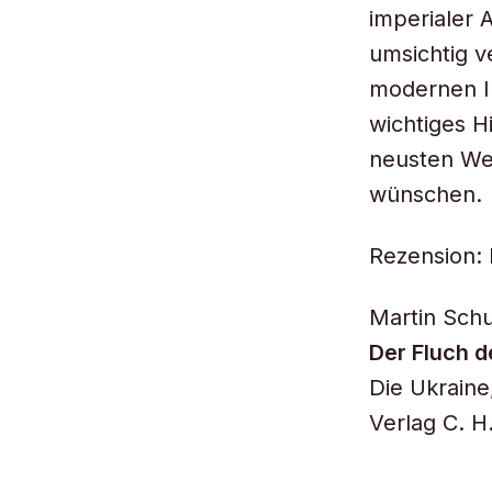
imperialer 
umsichtig v
modernen Im
wichtiges 
neusten Wer
wünschen.
Rezension: 
Martin Sch
Der Fluch 
Die Ukraine
Verlag C. H