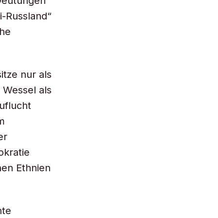
Deutungen
ti-Russland“
che
tze nur als
 Wessel als
uflucht
m
er
okratie
hen Ethnien
hte