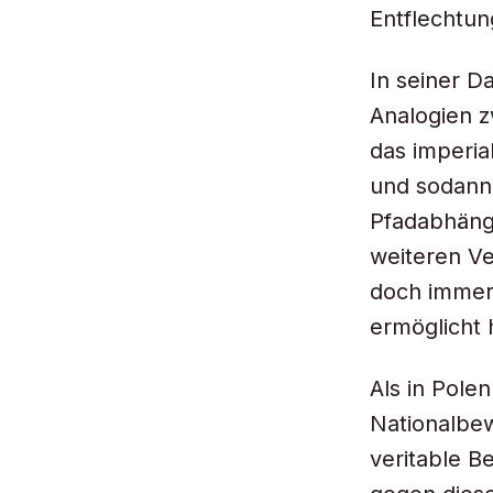
Entflechtun
In seiner D
Analogien z
das imperia
und sodann 
Pfadabhängi
weiteren Ve
doch immer
ermöglicht 
Als in Pole
Nationalbe
veritable B