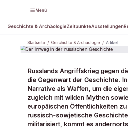
Menü
Geschichte & Archäologie
Zeitpunkte
Ausstellungen
R
Startseite
/
Geschichte & Archäologie
/
Artikel
GESCHICHTE & ARCHÄOLOGIE
Russlands Angriffskrieg gegen die
Der Irrweg i
die Gegenwart der Geschichte. In 
Narrative als Waffen, um die eige
Geschichte
zugleich mit wilden Mythen sowie
europäischen Öffentlichkeiten z
russisch-sowjetische Geschichte
militarisiert, kommt es andernort