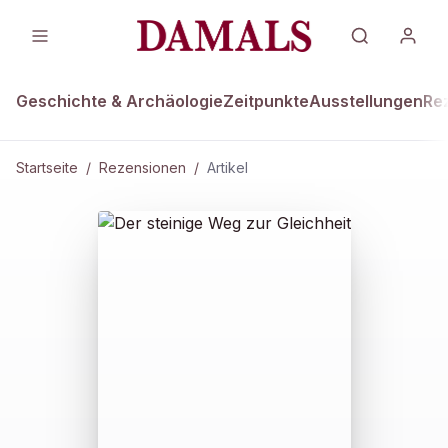
Geschichte & Archäologie
Zeitpunkte
Ausstellungen
Re
Startseite
/
Rezensionen
/
Artikel