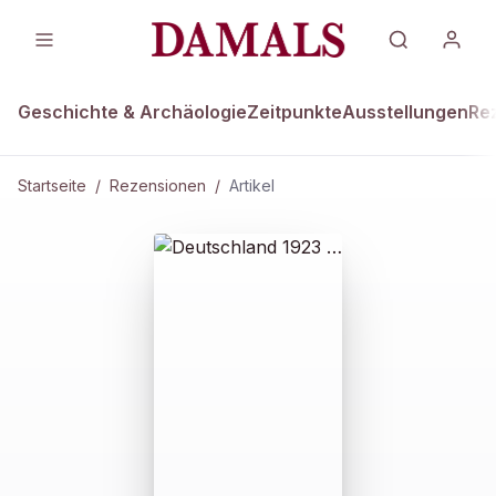
Geschichte & Archäologie
Zeitpunkte
Ausstellungen
Re
Startseite
/
Rezensionen
/
Artikel