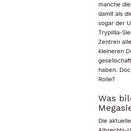
manche dies
damit als d
sogar der U
Trypillia-S
Zentren all
kleineren D
gesellscha
haben. Doch
Rolle?
Was bil
Megasi
Die aktuell
Albrechts-U