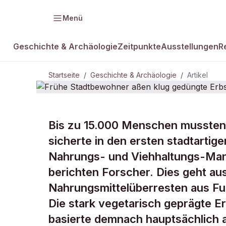
Menü
Geschichte & Archäologie
Zeitpunkte
Ausstellungen
R
Startseite
/
Geschichte & Archäologie
/
Artikel
GESCHICHTE & ARCHÄOLOGIE
Bis zu 15.000 Menschen mussten
Frühe Stadt
sicherte in den ersten stadtartig
Nahrungs- und Viehhaltungs-Man
gedüngte Er
berichten Forscher. Dies geht a
Nahrungsmittelüberresten aus Fu
Die stark vegetarisch geprägte E
basierte demnach hauptsächlich 