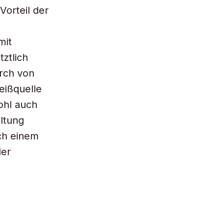
Vorteil der
mit
tztlich
urch von
eißquelle
ohl auch
altung
ch einem
der