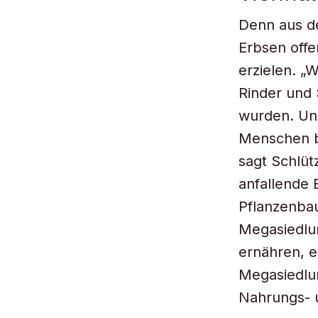
Denn aus de
Erbsen offe
erzielen. „
Rinder und 
wurden. Und
Menschen be
sagt Schlüt
anfallende 
Pflanzenba
Megasiedlun
ernähren, e
Megasiedlu
Nahrungs- 