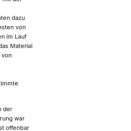
hten dazu
esten von
en im Lauf
das Material
d von
timmte
n der
erung war
t offenbar