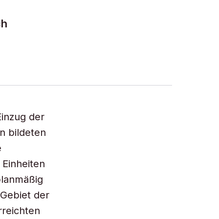
s
ch
Einzug der
n bildeten
e
 Einheiten
 planmäßig
 Gebiet der
rreichten