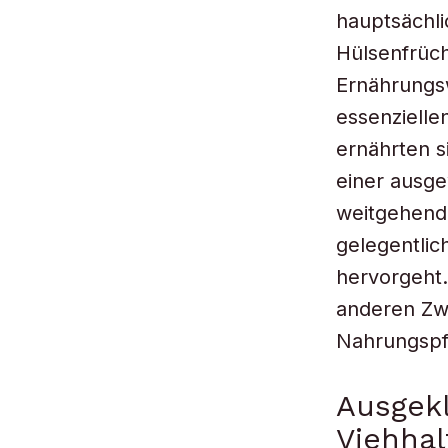
hauptsächli
Hülsenfrüc
Ernährungsw
essenzielle
ernährten s
einer ausge
weitgehend
gelegentlic
hervorgeht.
anderen Zw
Nahrungspf
Ausgek
Viehha