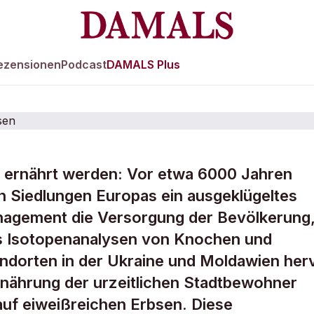
ezensionen
Podcast
DAMALS Plus
 ernährt werden: Vor etwa 6000 Jahren
bewohner aßen k
en Siedlungen Europas ein ausgeklügeltes
agement die Versorgung der Bevölkerung
bsen
us Isotopenanalysen von Knochen und
ndorten in der Ukraine und Moldawien her
rnährung der urzeitlichen Stadtbewohner
auf eiweißreichen Erbsen. Diese