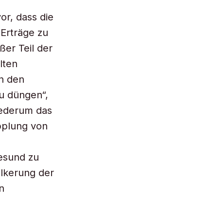
r, dass die
Erträge zu
ßer Teil der
lten
n den
u düngen“,
iederum das
pplung von
esund zu
ölkerung der
n