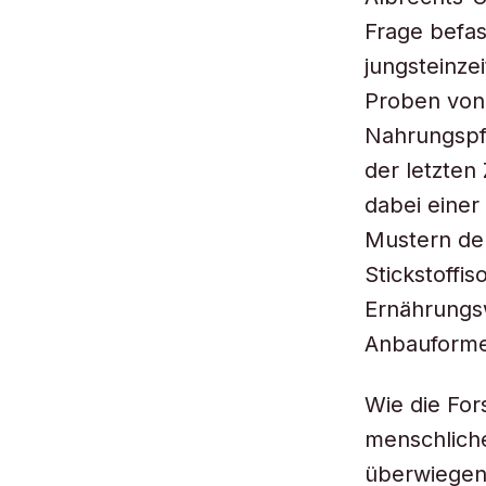
Frage befas
jungsteinze
Proben von
Nahrungspfl
der letzten
dabei einer
Mustern de
Stickstoffi
Ernährungs
Anbauforme
Wie die For
menschlich
überwiegend