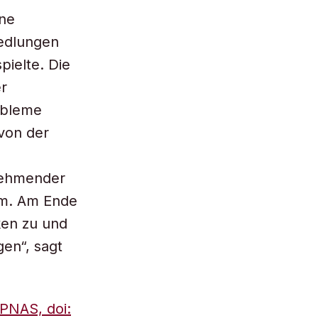
ine
edlungen
pielte. Die
er
obleme
von der
nehmender
am. Am Ende
en zu und
gen“, sagt
PNAS, doi: