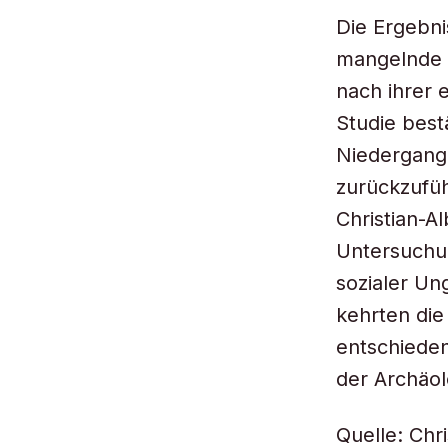
Die Ergebni
mangelnde 
nach ihrer 
Studie best
Niedergang 
zurückzufü
Christian-Al
Untersuchu
sozialer Un
kehrten di
entschieden
der Archäol
Quelle: Chri