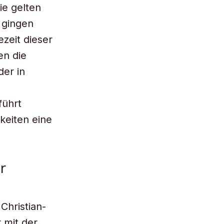
ie gelten
 gingen
zeit dieser
en die
der in
führt
keiten eine
r
Christian-
 mit der