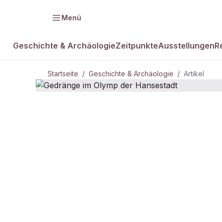
Menü
Geschichte & Archäologie
Zeitpunkte
Ausstellungen
R
Startseite
/
Geschichte & Archäologie
/
Artikel
DAMALS Plus
GESCHICHTE & ARCHÄOLOGIE
Gedränge im
Hansestadt