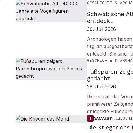
GESCHICHTE & ARCHÄ
Schwäbische Alb
entdeckt
30. Juli 2026
Archäologen haben i
filigran ausgearbei
entdeckt. SIe sind r
GESCHICHTE & ARCHÄ
Fußspuren zeige
gedacht
28. Juli 2026
Bisher galt der Vorm
primitiverer Zeitge
entdeckte Fußspuren
GESCHI
DAMALS Plus
Die Krieger des