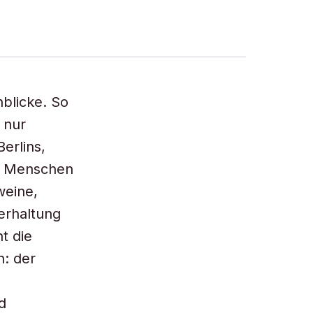
blicke. So
 nur
erlins,
ie Menschen
weine,
erhaltung
t die
h: der
d