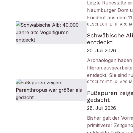
Letzte Ruhestätte e
Naumburger Dom und 
Friedhof aus dem 11
GESCHICHTE & ARCHÄ
Schwäbische Alb
entdeckt
30. Juli 2026
Archäologen haben i
filigran ausgearbei
entdeckt. SIe sind r
GESCHICHTE & ARCHÄ
Fußspuren zeige
gedacht
28. Juli 2026
Bisher galt der Vorm
primitiverer Zeitge
entdeckte Fußspuren