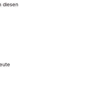
n diesen
eute