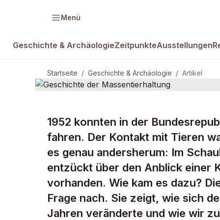
Menü
Geschichte & Archäologie
Zeitpunkte
Ausstellungen
R
Startseite
/
Geschichte & Archäologie
/
Artikel
GESCHICHTE & ARCHÄOLOGIE
1952 konnten in der Bundesrepu
Geschichte 
fahren. Der Kontakt mit Tieren wa
es genau andersherum: Im Schaub
Massentierh
entzückt über den Anblick einer K
vorhanden. Wie kam es dazu? Die 
Frage nach. Sie zeigt, wie sich 
Jahren veränderte und wie wir z