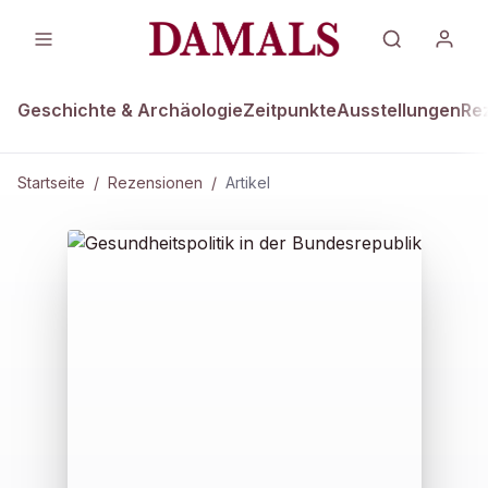
Geschichte & Archäologie
Zeitpunkte
Ausstellungen
Re
Startseite
/
Rezensionen
/
Artikel