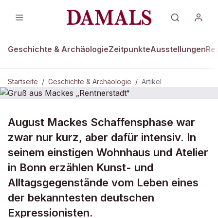
Geschichte & Archäologie
Zeitpunkte
Ausstellungen
Re
Startseite
/
Geschichte & Archäologie
/
Artikel
DAMALS Plus
GESCHICHTE & ARCHÄOLOGIE
August Mackes Schaffensphase war
Gruß aus Mackes „Rentnerstadt“
zwar nur kurz, aber dafür intensiv. In
seinem einstigen Wohnhaus und Atelier
in Bonn erzählen Kunst- und
Alltagsgegenstände vom Leben eines
der bekanntesten deutschen
Expressionisten.