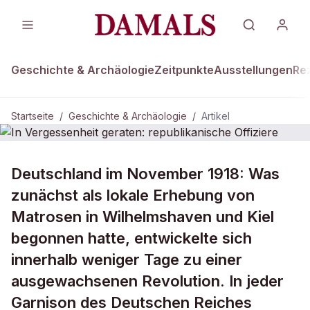
Geschichte & Archäologie
Zeitpunkte
Ausstellungen
Re
Startseite
/
Geschichte & Archäologie
/
Artikel
DAMALS Plus
GESCHICHTE & ARCHÄOLOGIE
Deutschland im November 1918: Was
In Vergessenheit geraten:
zunächst als lokale Erhebung von
republikanische Offiziere
Matrosen in Wilhelmshaven und Kiel
begonnen hatte, entwickelte sich
innerhalb weniger Tage zu einer
ausgewachsenen Revolution. In jeder
Garnison des Deutschen Reiches