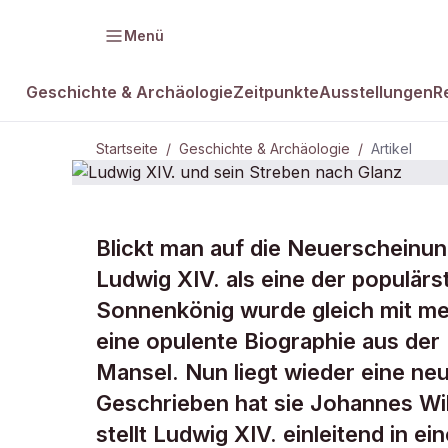
Menü
Geschichte & Archäologie
Zeitpunkte
Ausstellungen
R
Startseite
/
Geschichte & Archäologie
/
Artikel
GESCHICHTE & ARCHÄOLOGIE
Blickt man auf die Neuerscheinun
Ludwig XIV. 
Ludwig XIV. als eine der populärs
Sonnenkönig wurde gleich mit me
nach Glanz
eine opulente Biographie aus der 
Mansel. Nun liegt wieder eine n
Geschrieben hat sie Johannes Wil
stellt Ludwig XIV. einleitend in e