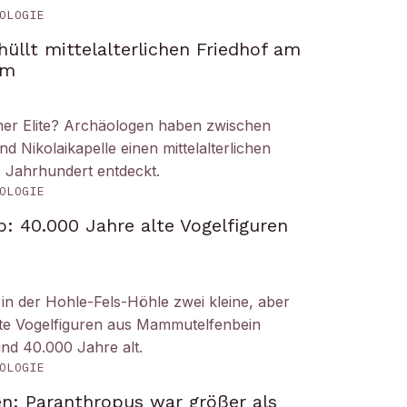
OLOGIE
üllt mittelalterlichen Friedhof am
om
iner Elite? Archäologen haben zwischen
Nikolaikapelle einen mittelalterlichen
. Jahrhundert entdeckt.
OLOGIE
: 40.000 Jahre alte Vogelfiguren
n der Hohle-Fels-Höhle zwei kleine, aber
tete Vogelfiguren aus Mammutelfenbein
und 40.000 Jahre alt.
OLOGIE
n: Paranthropus war größer als