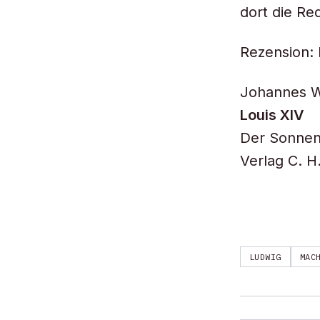
dort die Re
Rezension: 
Johannes W
Louis XIV
Der Sonnenk
Verlag C. H
LUDWIG
MAC