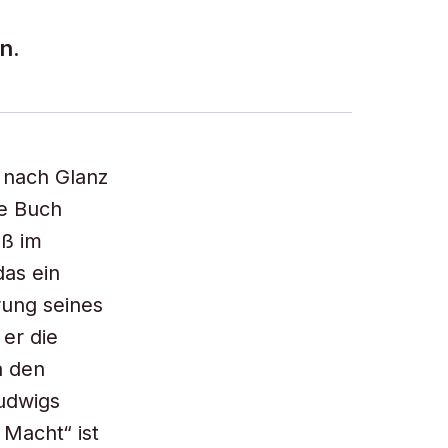
n.
 nach Glanz
te Buch
äß im
das ein
rung seines
 er die
n den
Ludwigs
 Macht“ ist