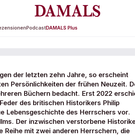
ezensionen
Podcast
DAMALS Plus
gen der letzten zehn Jahre, so erscheint
und sein Streben
ten Persönlichkeiten der frühen Neuzeit. D
hreren Büchern bedacht. Erst 2022 erschi
Feder des britischen Historikers Philip
eue Lebensgeschichte des Herrschers vor.
lms. Der inzwischen verstorbene Historik
ine Reihe mit zwei anderen Herrschern, die