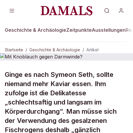
Geschichte & Archäologie
Zeitpunkte
Ausstellungen
Re
Startseite
/
Geschichte & Archäologie
/
Artikel
DAMALS Plus
GESCHICHTE & ARCHÄOLOGIE
Ginge es nach Symeon Seth, sollte
Mit Knoblauch gegen Darmwinde?
niemand mehr Kaviar essen. Ihm
zufolge ist die Delikatesse
„schlechtsaftig und langsam im
Körperdurchgang“. Man müsse sich
der Verwendung des gesalzenen
Fischrogens deshalb „gänzlich