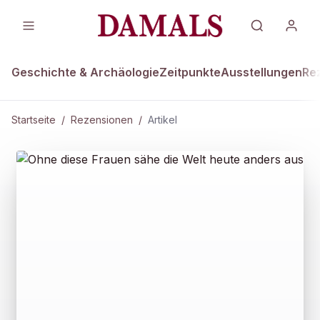
Geschichte & Archäologie
Zeitpunkte
Ausstellungen
Re
Startseite
/
Rezensionen
/
Artikel