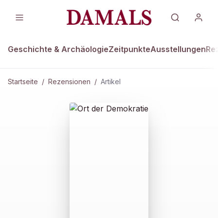
Geschichte & Archäologie
Zeitpunkte
Ausstellungen
Re
Startseite
/
Rezensionen
/
Artikel