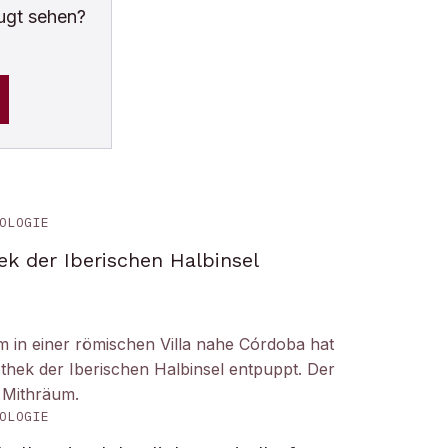
ugt sehen?
OLOGIE
ek der Iberischen Halbinsel
um in einer römischen Villa nahe Córdoba hat
liothek der Iberischen Halbinsel entpuppt. Der
 Mithräum.
OLOGIE