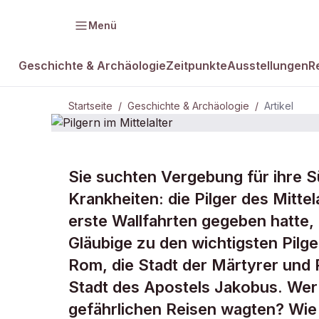
Menü
Geschichte & Archäologie
Zeitpunkte
Ausstellungen
R
Startseite
/
Geschichte & Archäologie
/
Artikel
GESCHICHTE & ARCHÄOLOGIE
Sie suchten Vergebung für ihre S
Pilgern im
Krankheiten: die Pilger des Mitte
erste Wallfahrten gegeben hatte,
Mittelalter
Gläubige zu den wichtigsten Pilge
Rom, die Stadt der Märtyrer und 
Stadt des Apostels Jakobus. Wer
gefährlichen Reisen wagten? Wie v