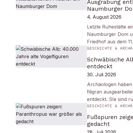
Ausgrabung enth
Naumburger D
4. August 2026
Letzte Ruhestätte e
Naumburger Dom und 
Friedhof aus dem 11
GESCHICHTE & ARCHÄ
Schwäbische Alb
entdeckt
30. Juli 2026
Archäologen haben i
filigran ausgearbei
entdeckt. SIe sind r
GESCHICHTE & ARCHÄ
Fußspuren zeige
gedacht
28. Juli 2026