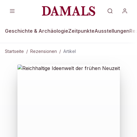
Geschichte & Archäologie
Zeitpunkte
Ausstellungen
Re
Startseite
/
Rezensionen
/
Artikel