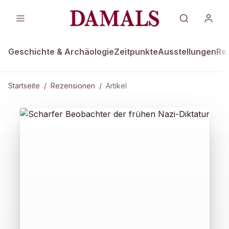
Geschichte & Archäologie
Zeitpunkte
Ausstellungen
Re
Startseite
/
Rezensionen
/
Artikel