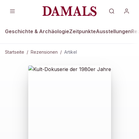
Geschichte & Archäologie
Zeitpunkte
Ausstellungen
Re
Startseite
/
Rezensionen
/
Artikel