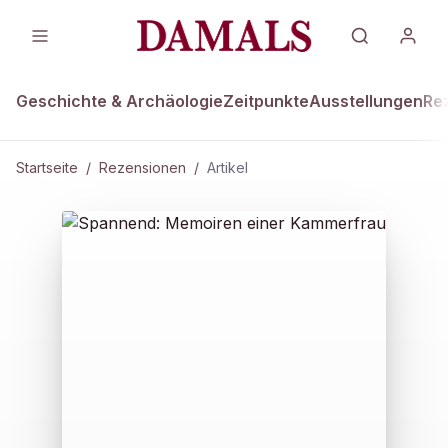
Geschichte & Archäologie
Zeitpunkte
Ausstellungen
Re
Startseite
/
Rezensionen
/
Artikel