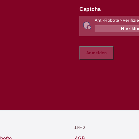
INFO
hefte
AGB