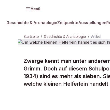
Menü
Geschichte & Archäologie
Zeitpunkte
Ausstellungen
R
Startseite
/
Geschichte & Archäologie
/
Artikel
GESCHICHTE & ARCHÄOLOGIE
Zwerge kennt man unter anderem
Um welche k
Grimm. Doch auf diesem Schulpost
1934) sind es mehr als sieben. S
handelt es s
welche kleinen Helferlein handelt 