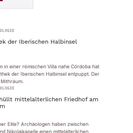
OLOGIE
ek der Iberischen Halbinsel
um in einer römischen Villa nahe Córdoba hat
liothek der Iberischen Halbinsel entpuppt. Der
 Mithräum.
OLOGIE
üllt mittelalterlichen Friedhof am
om
iner Elite? Archäologen haben zwischen
Nikolaikapelle einen mittelalterlichen