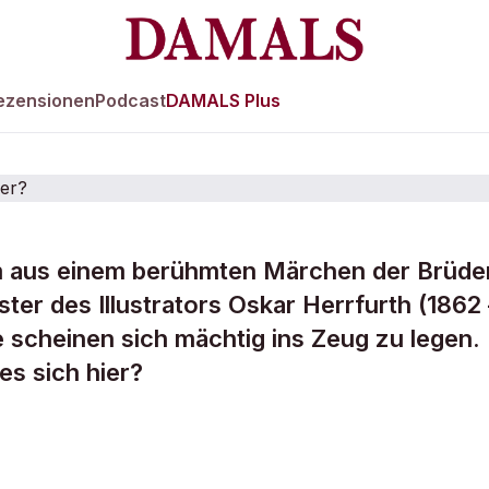
ezensionen
Podcast
DAMALS Plus
 aus einem berühmten Märchen der Brüde
leinen Helferlein
er des Illustrators Oskar Herrfurth (1862 
ie scheinen sich mächtig ins Zeug zu legen
ich hier?
es sich hier?