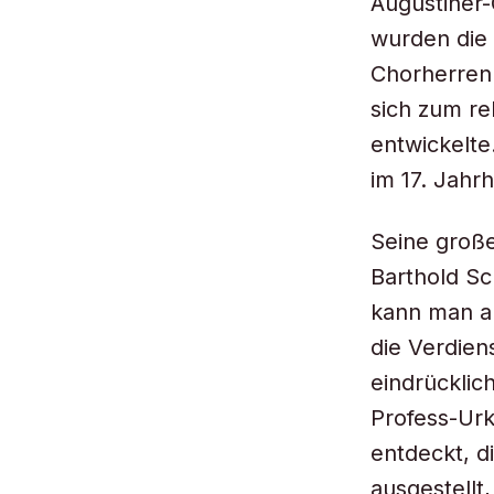
Augustiner-
wurden die
Chorherren 
sich zum re
entwickelte
im 17. Jahr
Seine große
Barthold Sch
kann man a
die Verdien
eindrücklic
Profess-Ur
entdeckt, d
ausgestellt