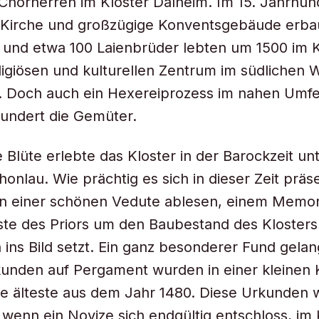
Chorherren im Kloster Dalheim. Im 15. Jahrhun
 Kirche und großzügige Konventsgebäude erba
und etwa 100 Laienbrüder lebten um 1500 im K
ligiösen und kulturellen Zentrum im südlichen 
. Doch auch ein Hexereiprozess im nahen Umfe
hundert die Gemüter.
 Blüte erlebte das Kloster in der Barockzeit unt
onlau. Wie prächtig es sich in dieser Zeit präse
n einer schönen Vedute ablesen, einem Memori
ste des Priors um den Baubestand des Klosters
h ins Bild setzt. Ein ganz besonderer Fund gela
kunden auf Pergament wurden in einer kleine
ie älteste aus dem Jahr 1480. Diese Urkunden
, wenn ein Novize sich endgültig entschloss, im 