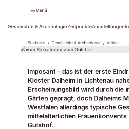
Menü
Geschichte & Archäologie
Zeitpunkte
Ausstellungen
R
Startseite
/
Geschichte & Archäologie
/
Artikel
Imposant – das ist der erste Ein
DAMALS Plus
GESCHICHTE & ARCHÄOLOGIE
Kloster Dalheim in Lichtenau na
Vom Sakral
Erscheinungsbild wird durch die 
Gärten geprägt, doch Dalheims M
Gutshof
Westfalen allerdings typische Ge
mittelalterlichen Frauenkonvents
Gutshof.