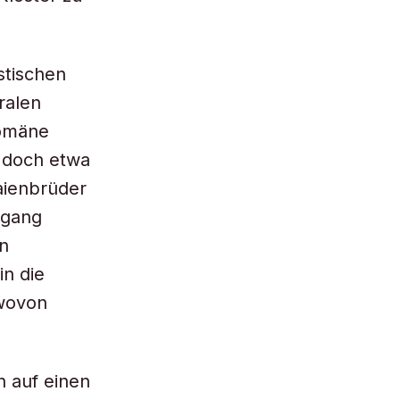
stischen
ralen
domäne
0 doch etwa
aienbrüder
zgang
in
in die
 wovon
h auf einen