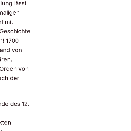
lung lässt
maligen
l mit
 Geschichte
n! 1700
hand von
ären,
 Orden von
ach der
nde des 12.
kten