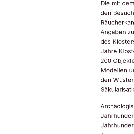
Die mit dem
den Besuche
Räucherkamm
Angaben zu 
des Klosters
Jahre Klost
200 Objekte
Modellen un
den Wüsten
Säkularisati
Archäologis
Jahrhundert
Jahrhundert