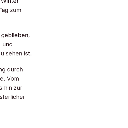
 Winter
 Tag zum
 geblieben,
n und
u sehen ist.
ang durch
ge. Vom
s hin zur
terlicher