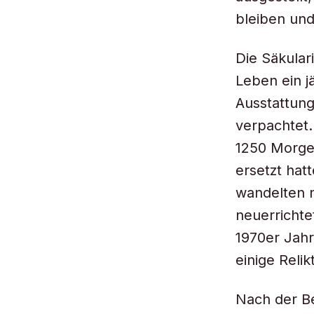
bleiben und
Die Säkular
Leben ein j
Ausstattun
verpachtet.
1250 Morgen
ersetzt hat
wandelten n
neuerrichte
1970er Jahr
einige Reli
Nach der Be