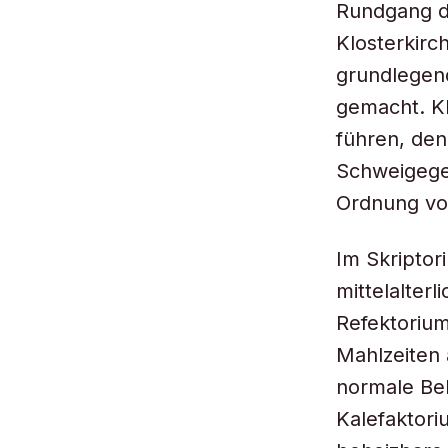
Rundgang d
Klosterkirc
grundlegen
gemacht. Kl
führen, den
Schweigege
Ordnung vo
Im Skriptor
mittelalter
Refektorium 
Mahlzeiten 
normale Bek
Kalefaktoriu