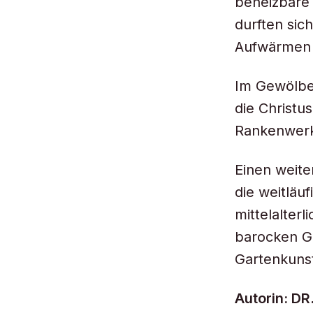
beheizbare 
durften sic
Aufwärmen 
Im Gewölbe 
die Christus
Rankenwerk 
Einen weite
die weitläu
mittelalterl
barocken Ga
Gartenkuns
Autorin: D