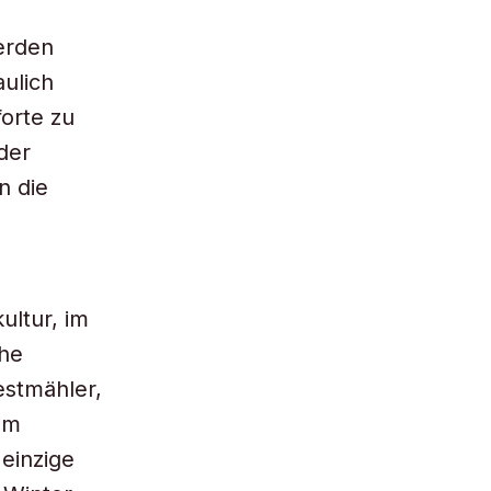
erden
ulich
forte zu
der
n die
ultur, im
che
estmähler,
Im
 einzige