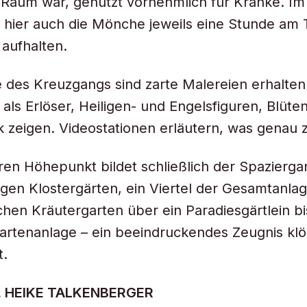
Raum war, genutzt vornehmlich für Kranke. Im
h hier auch die Mönche jeweils eine Stunde am
aufhalten.
des Kreuzgangs sind zarte Malereien erhalten
 als Erlöser, Heiligen- und Engelsfiguren, Blüte
zeigen. Videostationen erläutern, was genau z
ren Höhepunkt bildet schließlich der Spazierg
figen Klostergärten, ein Viertel der Gesamtanla
ichen Kräutergarten über ein Paradiesgärtlein bi
rtenanlage – ein beeindruckendes Zeugnis klös
t.
R. HEIKE TALKENBERGER