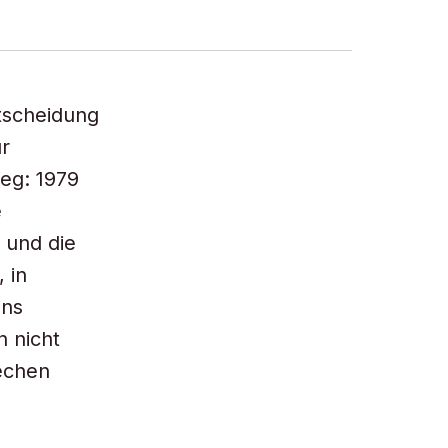
tscheidung
r
Weg: 1979
e
 und die
 in
ens
 nicht
echen