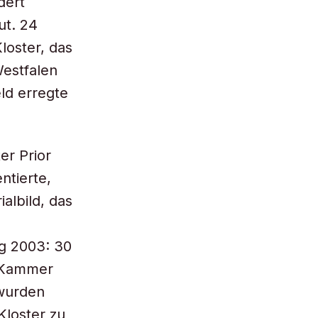
dert
ut. 24
loster, das
Westfalen
ld erregte
er Prior
ntierte,
albild, das
ng 2003: 30
n Kammer
 wurden
Kloster zu