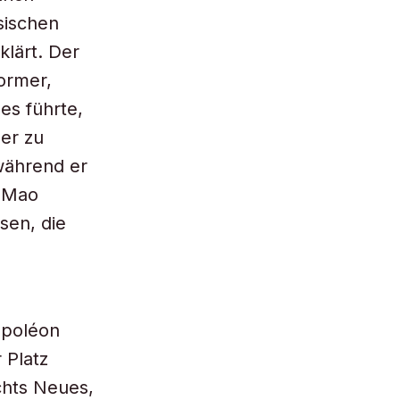
ssischen
klärt. Der
former,
es führte,
er zu
während er
. Mao
sen, die
apoléon
 Platz
ichts Neues,