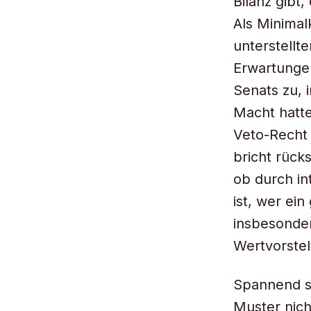
Bilanz gibt,
Als Minimal
unterstellt
Erwartungen
Senats zu, 
Macht hatte
Veto-Recht 
bricht rücks
ob durch in
ist, wer ei
insbesonde
Wertvorstel
Spannend si
Muster nich