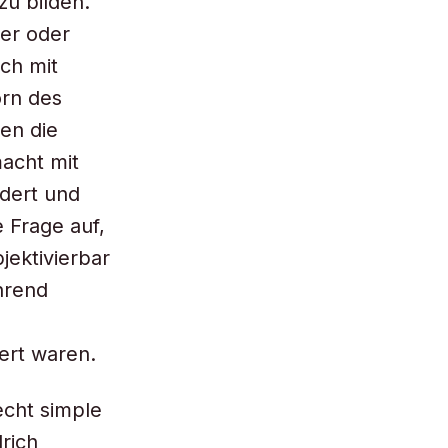
zu bilden.
ler oder
uch mit
orn des
hen die
acht mit
ndert und
e Frage auf,
jektivierbar
ährend
ert waren.
echt simple
rich