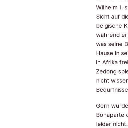
Wilhelm I. 
Sicht auf d
belgische K
während er 
was seine B
Hause in se
in Afrika f
Zedong spie
nicht wisse
Bedürfniss
Gern würde 
Bonaparte o
leider nich