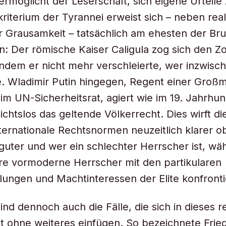
 ermöglicht der Leserschaft, sich eigene Urteile 
kriterium der Tyrannei erweist sich – neben rea
er Grausamkeit – tatsächlich am ehesten der Br
: Der römische Kaiser Caligula zog sich den Z
indem er nicht mehr verschleierte, wer inzwisc
. Wladimir Putin hingegen, Regent einer Großm
im UN-Sicherheitsrat, agiert wie im 19. Jahrhu
ichtslos das geltende Völkerrecht. Dies wirft di
ternationale Rechtsnormen neuzeitlich klarer ob
n guter und wer ein schlechter Herrscher ist, w
re vormoderne Herrscher mit den partikularen
lungen und Machtinteressen der Elite konfronti
nd dennoch auch die Fälle, die sich in dieses r
t ohne weiteres einfügen. So bezeichnete Fried