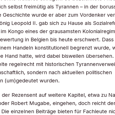
sich selbst freimütig als Tyrannen – in der boru
ie Geschichte wurde er aber zum Vordenker ver
önig Leopold II. gab sich zu Hause als Sozialre
im Kongo eines der grausamsten Kolonialregim
ewertung in Belgien bis heute erschwert. Dass 
inem Handeln konstitutionell begrenzt wurde, 
reie Hand hatte, wird dabei bisweilen übersehen
lte regelrecht mit historischen Tyrannenverwei
nschaftlich, sondern nach aktuellen politischen
en (um)gedeutet wurden.
der Rezensent auf weitere Kapitel, etwa zu N
der Robert Mugabe, eingehen, doch reicht der
t. Die einzelnen Beiträge bieten für Fachleute n