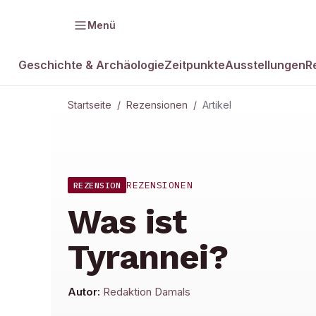
Menü
Geschichte & Archäologie
Zeitpunkte
Ausstellungen
R
Startseite
/
Rezensionen
/
Artikel
REZENSIONEN
REZENSION
Was ist
Tyrannei?
Autor:
Redaktion Damals