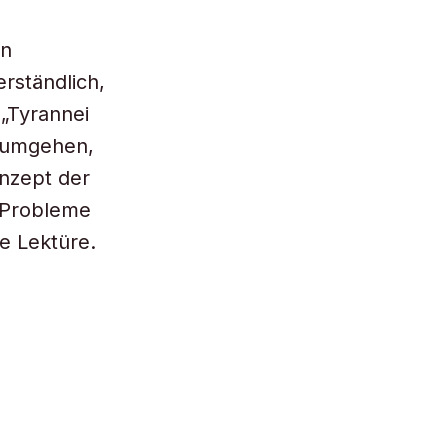
en
erständlich,
 „Tyrannei
u umgehen,
nzept der
n Probleme
e Lektüre.