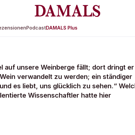
ezensionen
Podcast
DAMALS Plus
uf unsere Weinberge fällt; dort dringt er 
rikanische
 Wein verwandelt zu werden; ein ständiger
 und es liebt, uns glücklich zu sehen.“ Wel
agte...
entierte Wissenschaftler hatte hier