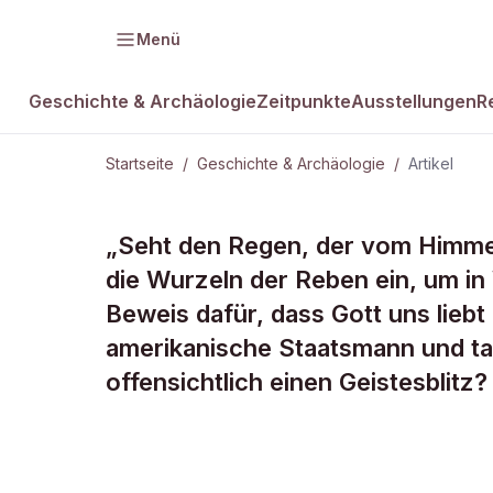
Menü
Geschichte & Archäologie
Zeitpunkte
Ausstellungen
R
Startseite
/
Geschichte & Archäologie
/
Artikel
GESCHICHTE & ARCHÄOLOGIE
„Seht den Regen, der vom Himmel a
Welcher ame
die Wurzeln der Reben ein, um in
Beweis dafür, dass Gott uns liebt
Staatsmann s
amerikanische Staatsmann und tal
offensichtlich einen Geistesblitz?