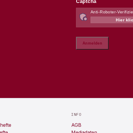
INFO
hefte
AGB
efte
Mediadaten