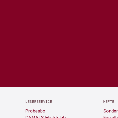
LESERSERVICE
HEFTE
Probeabo
Sonder
DAMALS Marktplatz
Einzelh