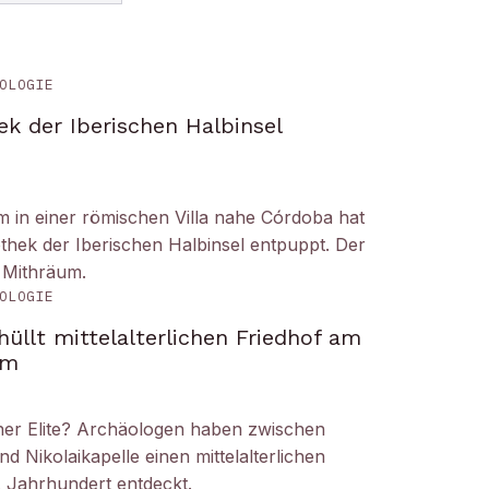
OLOGIE
ek der Iberischen Halbinsel
um in einer römischen Villa nahe Córdoba hat
liothek der Iberischen Halbinsel entpuppt. Der
 Mithräum.
OLOGIE
üllt mittelalterlichen Friedhof am
om
iner Elite? Archäologen haben zwischen
Nikolaikapelle einen mittelalterlichen
. Jahrhundert entdeckt.