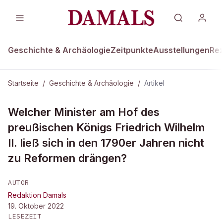
Geschichte & Archäologie
Zeitpunkte
Ausstellungen
Re
Startseite
/
Geschichte & Archäologie
/
Artikel
GESCHICHTE & ARCHÄOLOGIE
Welcher Minister am Hof des
Welcher preußische Minister meinte
preußischen Königs Friedrich Wilhelm
resigniert...
II. ließ sich in den 1790er Jahren nicht
zu Reformen drängen?
AUTOR
Redaktion Damals
19. Oktober 2022
LESEZEIT