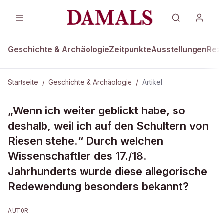
Geschichte & Archäologie
Zeitpunkte
Ausstellungen
Re
Startseite
/
Geschichte & Archäologie
/
Artikel
GESCHICHTE & ARCHÄOLOGIE
„Wenn ich weiter geblickt habe, so
Welcher Wissenschaftler äußerte
deshalb, weil ich auf den Schultern von
bescheiden...
Riesen stehe.“ Durch welchen
Wissenschaftler des 17./18.
Jahrhunderts wurde diese allegorische
Redewendung besonders bekannt?
AUTOR