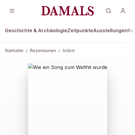
Geschichte & Archäologie
Zeitpunkte
Ausstellungen
Re
Startseite
/
Rezensionen
/
Artikel