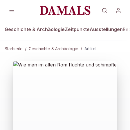
Geschichte & Archäologie
Zeitpunkte
Ausstellungen
Re
Startseite
/
Geschichte & Archäologie
/
Artikel