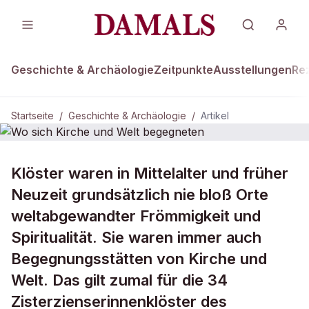
Geschichte & Archäologie
Zeitpunkte
Ausstellungen
Re
Startseite
/
Geschichte & Archäologie
/
Artikel
DAMALS Plus
GESCHICHTE & ARCHÄOLOGIE
Klöster waren in Mittelalter und früher
Wo sich Kirche und Welt begegneten
Neuzeit grundsätzlich nie bloß Orte
weltabgewandter Frömmigkeit und
Spiritualität. Sie waren immer auch
Begegnungsstätten von Kirche und
Welt. Das gilt zumal für die 34
Zisterzienserinnenklöster des