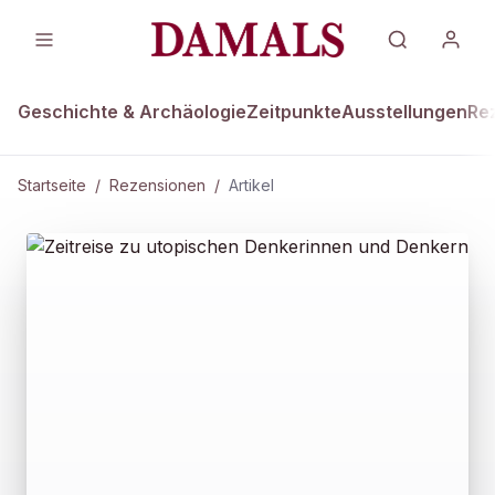
Geschichte & Archäologie
Zeitpunkte
Ausstellungen
Re
Startseite
/
Rezensionen
/
Artikel