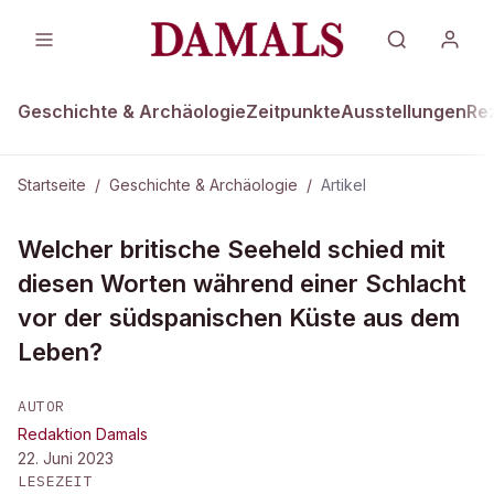
Geschichte & Archäologie
Zeitpunkte
Ausstellungen
Re
Startseite
/
Geschichte & Archäologie
/
Artikel
GESCHICHTE & ARCHÄOLOGIE
Welcher britische Seeheld schied mit
Welcher britische Seeheld rief im
diesen Worten während einer Schlacht
Sterben...
vor der südspanischen Küste aus dem
Leben?
AUTOR
Redaktion Damals
22. Juni 2023
LESEZEIT