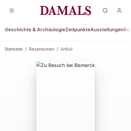
Geschichte & Archäologie
Zeitpunkte
Ausstellungen
Re
Startseite
/
Rezensionen
/
Artikel